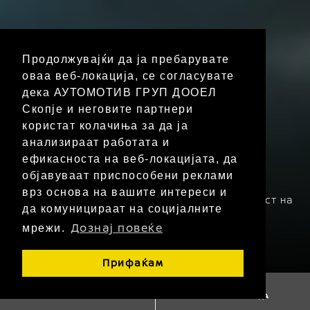
Продолжувајќи да ја пребарувате
оваа веб-локација, се согласувате
ЕЛЕКТРИФИЦИРАН СЕМЕЕН КРОСОВЕР
дека АУТОМОТИВ ГРУП ДООЕЛ
Нов Nissan X-Trail со
Скопје и неговите партнери
користат колачиња за да ја
технологија
анализираат работата и
ефикасноста на веб-локацијата, да
e-POWER & благ
објавуваат приспособени реклами
хибрид
163 - 213
врз основа на вашите интереси и
Достапни погонски
Максимална моќност на
да комуницираат на социјалните
единици
моторот (КС)
Дознај повеќе
мрежи.
5,8 - 7,6⁽¹⁾
132 - 172⁽¹⁾
Потрошувачка на
Прифаќам
гориво (l/100 km)
Емисии на CO₂ (g/km)
ЗАКАЖЕТЕ ТЕСТ ВОЗЕЊЕ
ПОБАРАЈТЕ ПОНУДА