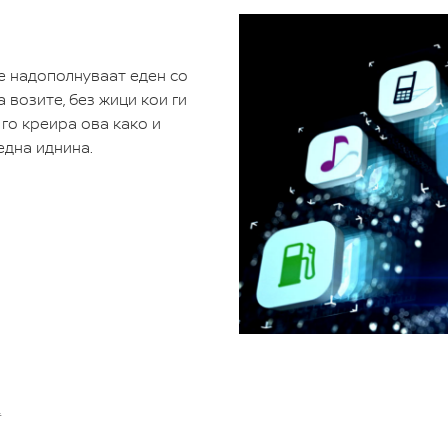
е надополнуваат еден со
 возите, без жици кои ги
го креира ова како и
една иднина.
.