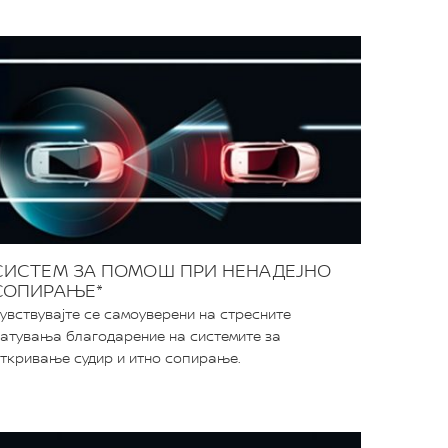
СИСТЕМ ЗА ПОМОШ ПРИ НЕНАДЕЈНО
СОПИРАЊЕ*
увствувајте се самоуверени на стресните
атувања благодарение на системите за
ткривање судир и итно сопирање.