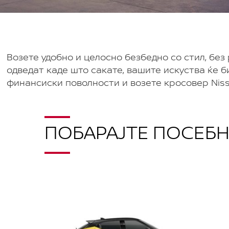
Возете удобно и целоснo безбедно со стил, бeз
одведат каде што сакате, вашите искуства ќе 
финансиски поволности и возете кросовер Niss
ПОБАРАЈТЕ ПОСЕБН