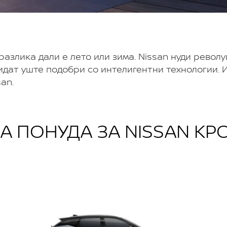
 разлика дали е лето или зима. Nissan нуди рево
бидат уште подобри со интелигентни технологии. 
an.
А ПОНУДА ЗА NISSAN КР