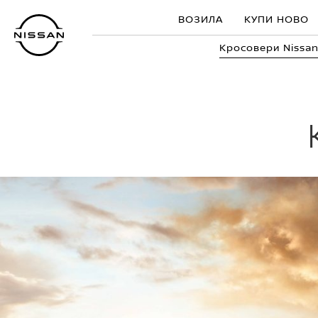
Прескокнете
ВОЗИЛА
КУПИ НОВО
до
главната
Кросовери Nissa
содржина