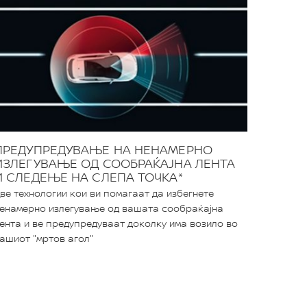
ПРЕДУПРЕДУВАЊЕ НА НЕНАМЕРНО
ИЗЛЕГУВАЊЕ ОД СООБРАЌАЈНА ЛЕНТА
И СЛЕДЕЊЕ НА СЛЕПА ТОЧКА*
ве технологии кои ви помагаат да избегнете
енамерно излегување од вашата сообраќајна
ента и ве предупредуваат доколку има возило во
ашиот "мртов агол"