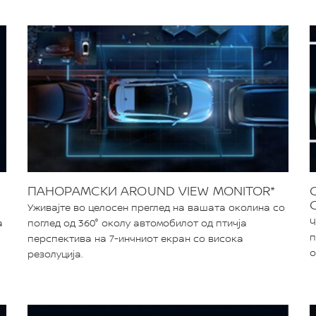
ПАНОРАМСКИ AROUND VIEW MONITOR*
Уживајте во целосен преглед на вашата околина со
Ч
а
поглед од 360° околу автомобилот од птичја
п
перспектива на 7-инчниот екран со висока
о
резолуција.