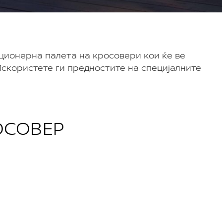
луционерна палета на кросовери кои ќе ве
Искористете ги предностите на специјалните
ОСОВЕР