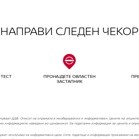
НАПРАВИ СЛЕДЕН ЧЕКОР
 ТЕСТ
ПРОНАЈДЕТЕ ОВЛАСТЕН
ПР
ЗАСТАПНИК
чуваат ДДВ. Описот на опремата е необврзувачки и информативен. Цените на опциите 
мени информациите наведени во ценовникот. За подетални информации за цените и опре
ужат исклучиво за информативни цели. Сите податоци и информации прикажани на веб