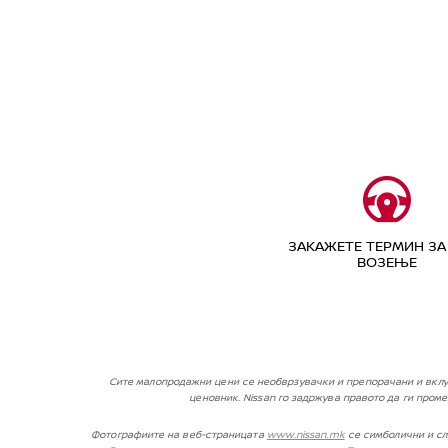
ЗАКАЖЕТЕ ТЕРМИН ЗА
ВОЗЕЊЕ
Сите малопродажни цени се необврзувачки и препорачани и вклу
ценовник. Nissan го задржува правото да ги про
Фотографиите на веб-страницата
www.nissan.mk
се симболични и сл