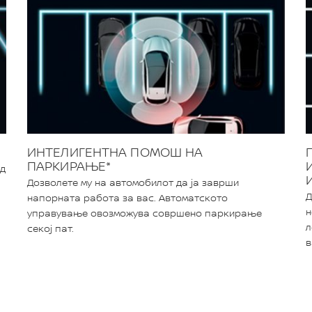
ИНТЕЛИГЕНТНА ПОМОШ НА
ПАРКИРАЊЕ*
ед
Дозволете му на автомобилот да ја заврши
Д
напорната работа за вас. Автоматското
н
управување овозможува совршено паркирање
л
секој пат.
в